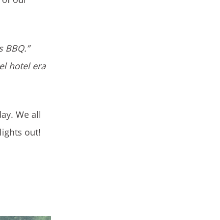
s BBQ.”
l hotel era
ay. We all
lights out!