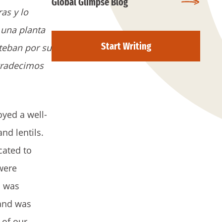
Global Glimpse Blog
as y lo
 una planta
Start Writing
teban por su
agradecimos
oyed a well-
nd lentils.
cated to
were
n was
and was
 of our