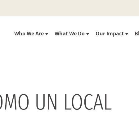
Who We Are
What We Do
Our Impact
B
OMO UN LOCAL