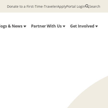
Donate to a First-Time-Traveler
Apply
Portal Login
Search
logs & News
Partner With Us
Get Involved