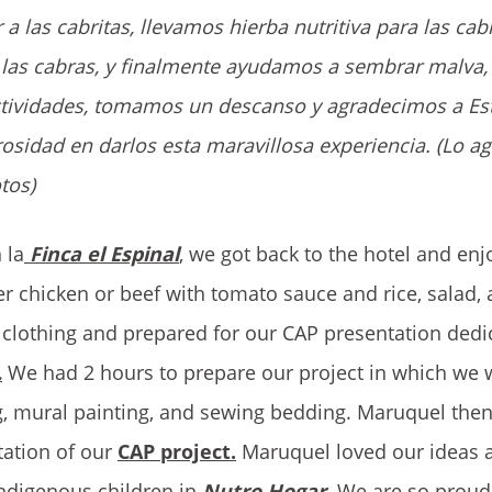
las cabritas, llevamos hierba nutritiva para las cabr
las cabras, y finalmente ayudamos a sembrar malva,
 actividades, tomamos un descanso y agradecimos a Es
rosidad en darlos esta maravillosa experiencia. (Lo 
tos)
 la
Finca el Espinal
, we got back to the hotel and enj
 chicken or beef with tomato sauce and rice, salad, a
 clothing and prepared for our CAP presentation dedi
.
We had 2 hours to prepare our project in which we 
g, mural painting, and sewing bedding. Maruquel the
tation of our
CAP
project.
Maruquel loved our ideas 
indigenous children in
Nutro Hogar.
We are so proud